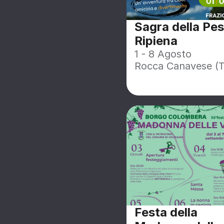
Sagra della Pes
Ripiena
1 - 8 Agosto
Rocca Canavese (
Festa della 