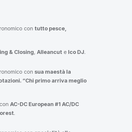
tronomico con 
tutto pesce, 
ng & Closing
, 
Alleancut
 e 
Ico DJ
.
tronomico con 
sua maestà la 
tazioni. “Chi primo arriva meglio 
 con 
AC-DC European #1 AC/DC 
Forest
.