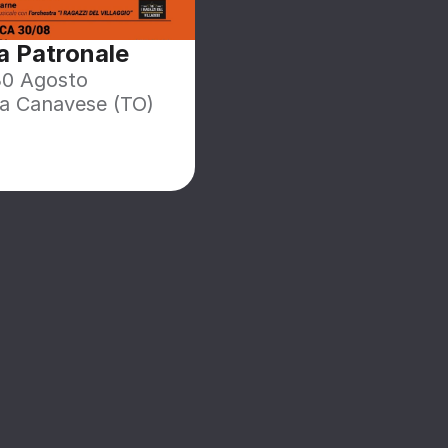
a Patronale
30 Agosto
a Canavese (TO)