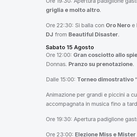
Ore 19:30: Apertura padiglione gas
griglia e molto altro
.
Ore 22:30: Si balla con 
Oro Nero
 e 
DJ
 from 
Beautiful Disaster
.
Sabato 15 Agosto
Ore 12:00: 
Gran cosciotto allo spi
Donnas. 
Pranzo su prenotazione
.
Dalle 15:00: 
Torneo dimostrativo “
Animazione per grandi e piccini a cu
accompagnata in musica fino a tard
Ore 19:30: Apertura padiglione gas
Ore 23:00: 
Elezione Miss e Miste