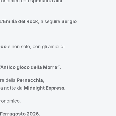
tronomico con 
specialità alla 
L’Emilia del Rock
; a seguire 
Sergio 
edo
 e non solo, con gli amici di 
Antico gioco della Morra”
.
ra della 
Pernacchia
, 
a notte da 
Midnight Express
.
tronomico.
r Ferragosto 2026
.