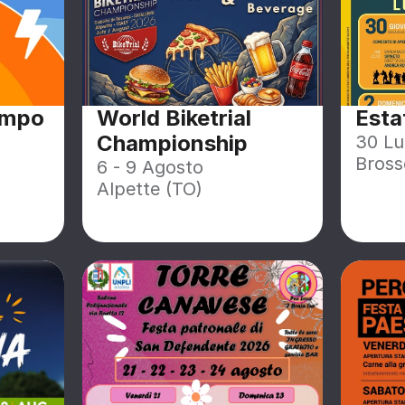
ampo
World Biketrial 
Esta
Championship
30 Lu
Bross
6 - 9 Agosto
Alpette (TO)