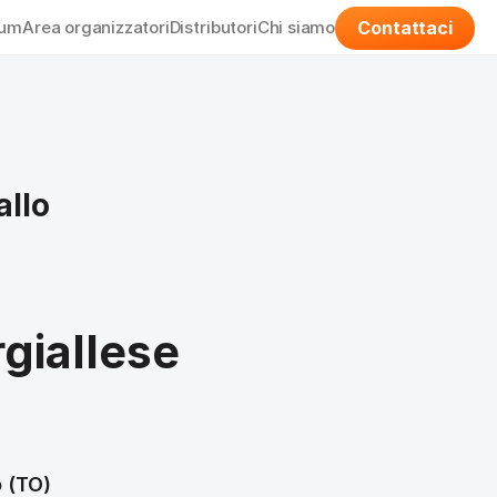
Contattaci
bum
Area organizzatori
Distributori
Chi siamo
allo
giallese
o (TO)