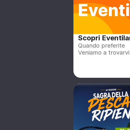
Scopri Eventil
Quando preferite
Veniamo a trovarvi