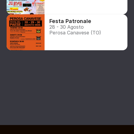
Festa Patronale
28 - 30 Agosto
Perosa Canavese (TO)