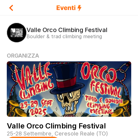
Valle Orco Climbing Festival
Boulder & trad climbing meeting
ORGANIZZA
Name
Valle Orco Climbing Festival
25-28 Settembre, Ceresole Reale (TO)